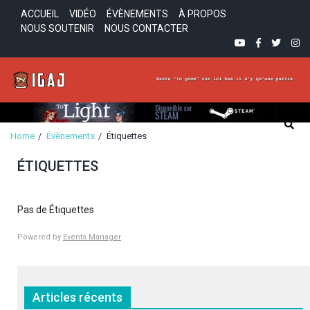
Skip
Skip
ACCUEIL
VIDÉO
ÉVÈNEMENTS
À PROPOS
to
to
NOUS SOUTENIR
NOUS CONTACTER
navigation
content
YOUTUBE
FACEBOOK
TWITTE
INS
In-Game Avec Jesus
Reste "in-game" car ici bas il n'y a qu'une partie!
Home
Évènements
Étiquettes
ÉTIQUETTES
Pas de Étiquettes
Powered by
Events Manager
Articles récents