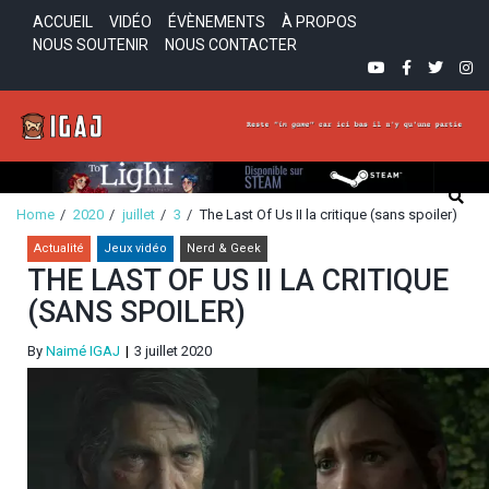
Skip
Skip
ACCUEIL
VIDÉO
ÉVÈNEMENTS
À PROPOS
to
to
NOUS SOUTENIR
NOUS CONTACTER
navigation
content
YOUTUBE
FACEBOOK
TWITTE
INS
In-Game Avec Jesus
Reste "in-game" car ici bas il n'y a qu'une partie!
Home
2020
juillet
3
The Last Of Us II la critique (sans spoiler)
Actualité
Jeux vidéo
Nerd & Geek
THE LAST OF US II LA CRITIQUE
(SANS SPOILER)
By
Naimé IGAJ
3 juillet 2020