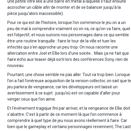
une petite vitre liée à une barre en métal à laquelle il faut ensuite
accrocher un câble afin de monter et de se balancer jusqu’à la
pièce jusqu’alors inaccessible).
Pour ce qui est de l’histoire, lorsque l’on commence le jeu on a un
peu de mal à comprendre vraiment où on va, ce qu’on va faire, quel
est l’objectif, et nous suivons nos personnages dans ce qui semble
être une routine tranquille : faire le tour de la ville et tuer les
infectés qui s’en approche un peu trop. On nous raconte une
altercation entre Joel et Ellie lors d’une soirée… Mais ça ne fait que
faire écho aux teaser déjà sorti lors des conférences Sony, rien de
nouveau.
Pourtant, une chose semble ne pas aller. Tout va trop bien. Lorsque
l’on a fait l’onéreuse acquisition de la version collector, on sait que le
jeu parlera de vengeance, car les développeurs ont laissé un
avertissement à ce sujet : jusqu’où est-on capable d’aller pour
venger ceux que l’on aime.
Et l’évènement tragique fini par arriver, et la vengeance de Ellie doit
s’abattre. C’est à partir de ce moment-là que l’on commence à
comprendre à quel type de jeu nous avons réellement à faire. Car
bien que le gameplay et certains personnages reviennent, The Last