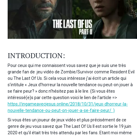
INTRODUCTION:
Pour ceux qui me connaissent vous savez que je suis une très
grande fan de jeu vidéo de Zombie/Survivor comme Resident Evil
ou The Last Of Us. Si cela vous intéresse j’ai écrit un article qui
s’intitule « Jeux d’horreur la nouvelle tendance ou peut-on jouer à
se faire peur? » donc n’hésitez pas à le lire. (Si vous êtes
intéressé(e)s par cette question voici le lien de l’article =>
https://ingameavecjesus.online/2018/10/31/jeux-dhorreur-la-
nouvelle-tendance-ou-peut-on-jouer-a-se-faire-peur/ )
Si vous êtes un joueur de jeux vidéo et plus précisément de ce
genre de jeu vous savez que The Last Of Us II est sortie le 19 juin
2020 et qu’il était très très attendu par les fans. Etant moi même