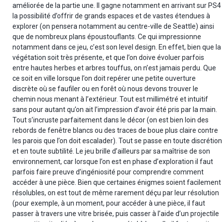
améliorée de la partie une. Il gagne notamment en arrivant sur PS4
la possibilité d’offrir de grands espaces et de vastes étendues à
explorer (on pensera notamment au centre-ville de Seattle) ainsi
que de nombreux plans époustouflants. Ce qui impressionne
notamment dans ce jeu, c’est son level design. En effet, bien que la
végétation soit très présente, et que l’on doive évoluer parfois
entre hautes herbes et arbres touffus, on n’est jamais perdu. Que
ce soit en ville lorsque l’on doit repérer une petite ouverture
discrète où se faufiler ou en forêt où nous devons trouver le
chemin nous menant à l’extérieur. Tout est millimétré et intuitif
sans pour autant qu’on ait l’impression d’avoir été pris par la main.
Tout s’incruste parfaitement dans le décor (on est bien loin des
rebords de fenêtre blancs ou des traces de boue plus claire contre
les parois que l’on doit escalader). Tout se passe en toute discrétion
et en toute subtilité. Le jeu brille d’ailleurs par sa maîtrise de son
environnement, car lorsque l’on est en phase d’exploration il faut
parfois faire preuve d’ingéniosité pour comprendre comment
accéder à une pièce. Bien que certaines énigmes soient facilement
résolubles, on est tout de même rarement déçu par leur résolution
(pour exemple, à un moment, pour accéder à une pièce, il faut
passer à travers une vitre brisée, puis casser à l’aide d’un projectile