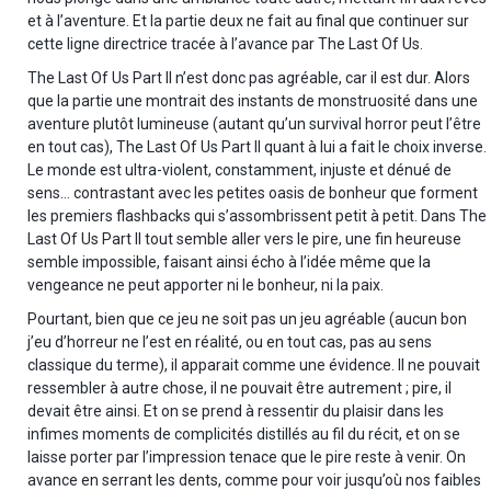
et à l’aventure. Et la partie deux ne fait au final que continuer sur
cette ligne directrice tracée à l’avance par The Last Of Us.
The Last Of Us Part II n’est donc pas agréable, car il est dur. Alors
que la partie une montrait des instants de monstruosité dans une
aventure plutôt lumineuse (autant qu’un survival horror peut l’être
en tout cas), The Last Of Us Part II quant à lui a fait le choix inverse.
Le monde est ultra-violent, constamment, injuste et dénué de
sens… contrastant avec les petites oasis de bonheur que forment
les premiers flashbacks qui s’assombrissent petit à petit. Dans The
Last Of Us Part II tout semble aller vers le pire, une fin heureuse
semble impossible, faisant ainsi écho à l’idée même que la
vengeance ne peut apporter ni le bonheur, ni la paix.
Pourtant, bien que ce jeu ne soit pas un jeu agréable (aucun bon
j’eu d’horreur ne l’est en réalité, ou en tout cas, pas au sens
classique du terme), il apparait comme une évidence. Il ne pouvait
ressembler à autre chose, il ne pouvait être autrement ; pire, il
devait être ainsi. Et on se prend à ressentir du plaisir dans les
infimes moments de complicités distillés au fil du récit, et on se
laisse porter par l’impression tenace que le pire reste à venir. On
avance en serrant les dents, comme pour voir jusqu’où nos faibles