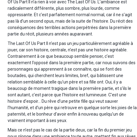
Of Us Part II n’a rien à voir avec The Last Of Us. L’ambiance est
radicalement différente, plus sombre, plus lourde, comme
oppressante. Et c’est parfaitement normal normal, car il ne s’agit
pas là d’un second opus, mais de la suite de l’histoire. Du récit des
conséquences des terribles actions perpétrées dans la première
partie du récit, plusieurs années auparavant.
The Last Of Us Part II n’est pas un jeu particulièrement agréable à
jouer, car son histoire, centrale, n’est pas une histoire agréable.
Contrairement à ce que beaucoup semble penser, c’est
exactement l’opposé dans la première partie, car nous suivons des
personnages qui apprennent à se connaître, qui se font des
boutades, qui cherchent leurs limites, bref, qui bâtissent une
relation semblable à celle qu’un père et sa fille ont. Oui, il y a
beaucoup de moment tragique dans la première partie, et s’ils le
sont autant, c’est parce que l’histoire est lumineuse. C’est une
histoire d’espoir… Du rêve d’une petite fille qui veut sauver
l’humanité, et d’un père qui retrouve en quelque sorte les joies de la
paternité, et le bonheur d’avoir enfin à nouveau quelqu’un de
vraiment important à ses yeux.
Mais ce n’est pas le cas de la partie deux, car la fin du premier jeu
nous plonge dans une ambiance toute autre, mettant fin aux rêves