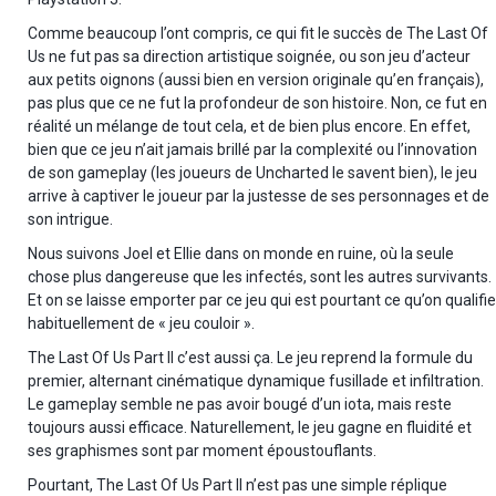
Comme beaucoup l’ont compris, ce qui fit le succès de The Last Of
Us ne fut pas sa direction artistique soignée, ou son jeu d’acteur
aux petits oignons (aussi bien en version originale qu’en français),
pas plus que ce ne fut la profondeur de son histoire. Non, ce fut en
réalité un mélange de tout cela, et de bien plus encore. En effet,
bien que ce jeu n’ait jamais brillé par la complexité ou l’innovation
de son gameplay (les joueurs de Uncharted le savent bien), le jeu
arrive à captiver le joueur par la justesse de ses personnages et de
son intrigue.
Nous suivons Joel et Ellie dans on monde en ruine, où la seule
chose plus dangereuse que les infectés, sont les autres survivants.
Et on se laisse emporter par ce jeu qui est pourtant ce qu’on qualifie
habituellement de « jeu couloir ».
The Last Of Us Part II c’est aussi ça. Le jeu reprend la formule du
premier, alternant cinématique dynamique fusillade et infiltration.
Le gameplay semble ne pas avoir bougé d’un iota, mais reste
toujours aussi efficace. Naturellement, le jeu gagne en fluidité et
ses graphismes sont par moment époustouflants.
Pourtant, The Last Of Us Part II n’est pas une simple réplique