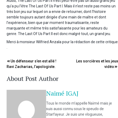
Aussi, The Last Of Us Part II n’est peut-être pas un aussi grand jeu
qu’a pu l’être The Last Of Us Part I. Mais il n’est reste pas moins un
très bon jeu sur lequel on a envie de retourner, dont l’histoire
semble toujours autant dirigée d’une main de maître et dont
l’expérience, bien que par moment traumatisante, reste
marquante et même très satisfaisante pour les amateurs du
genre. The Last Of Us Part II est donc malgré tout, un grand jeu.
Merci à monsieur Wilfried Anzala pour la rédaction de cette critique
.
Navigation
Un défenseur s’en est allé !
Les sorcières et les jeux
Ravi Zacharias, l’apologiste.
vidéo
de
About Post Author
l’article
Naimé IGAJ
Tous le monde m’appelle Naïmé mais je
suis aussi connu sous le speudo de
Starfayeur. Je suis une vlogueuse,