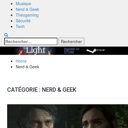
Musique
Nerd & Geek
Théogaming
Sécurité
Tech
Rechercher :
Home
Nerd & Geek
CATÉGORIE :
NERD & GEEK