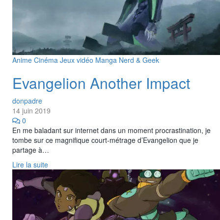
Anime
Cinéma
Jeux vidéo
Manga
Nerd & Geek
Evangelion Another Impact
donpadre
14 juin 2019
0
En me baladant sur internet dans un moment procrastination, je
tombe sur ce magnifique court-métrage d’Evangelion que je
partage à…
Lire la suite