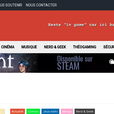
US SOUTENIR
NOUS CONTACTER
sus
CINÉMA
MUSIQUE
NERD & GEEK
THÉOGAMING
SÉCUR
Actualité
Comics
Jeux vidéo
Manga
Nerd & Geek