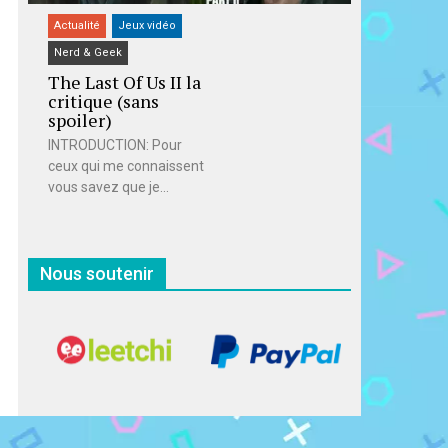
Actualité
Jeux vidéo
Nerd & Geek
The Last Of Us II la
critique (sans
spoiler)
INTRODUCTION: Pour
ceux qui me connaissent
vous savez que je...
Nous soutenir