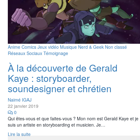
Anime
Comics
Jeux vidéo
Musique
Nerd & Geek
Non classé
Réseaux Sociaux
Témoignage
À la découverte de Gerald
Kaye : storyboarder,
soundesigner et chrétien
Naimé IGAJ
22 janvier 2019
0
Qui êtes-vous et que faites-vous ? Mon nom est Gerald Kaye et je
suis un artiste en storyboarding et musicien. Je…
Lire la suite