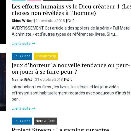
Les efforts humains vs le Dieu créateur 1 (Le
choses non révélées à l’homme)
Shino Writer
2 novembre 2018
0
AVERTISSEMENT Cet article a des spoilers de la série « Full Metal
Alchimiste » et d’autres types de références- livres. Si tu…
Lire la suite
Jeux vidéo
Théogaming
Jeux d’horreur la nouvelle tendance ou peut-
on jouer à se faire peur ?
Naimé IGAJ
31 octobre 2018
0
Introduction Les films , les livres, les séries et les jeux vidéo
effrayant sont habituellement regardés avec beaucoup d’intérêt
par…
Lire la suite
Jeux vidéo
Nerd & Geek
Project Stream : Le gaming sur votre