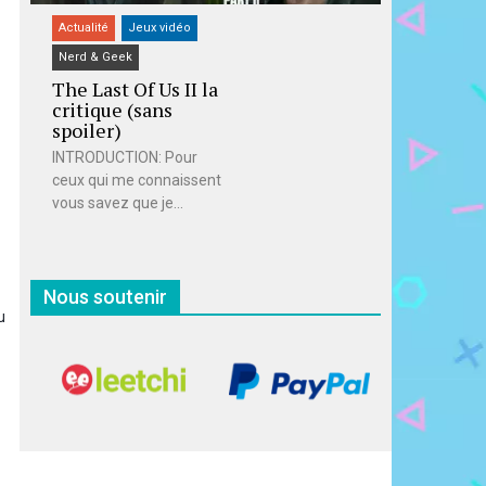
Actualité
Jeux vidéo
Nerd & Geek
The Last Of Us II la
critique (sans
spoiler)
INTRODUCTION: Pour
ceux qui me connaissent
vous savez que je...
Nous soutenir
u